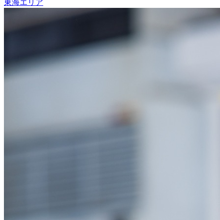
東海エリア