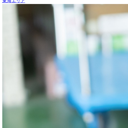
東海エリア