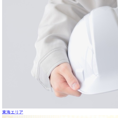
東海エリア