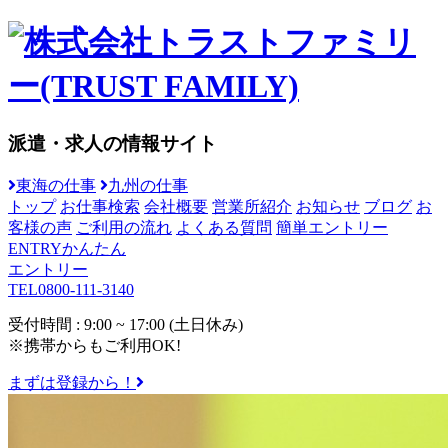
派遣・求人の情報サイト
東海の仕事
九州の仕事
トップ
お仕事検索
会社概要
営業所紹介
お知らせ
ブログ
お
客様の声
ご利用の流れ
よくある質問
簡単エントリー
ENTRY
かんたん
エントリー
TEL
0800-111-3140
受付時間 : 9:00 ~ 17:00 (土日休み)
※携帯からもご利用OK!
まずは登録から！