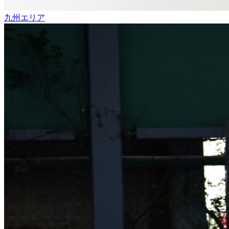
九州エリア