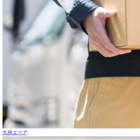
九州エリア