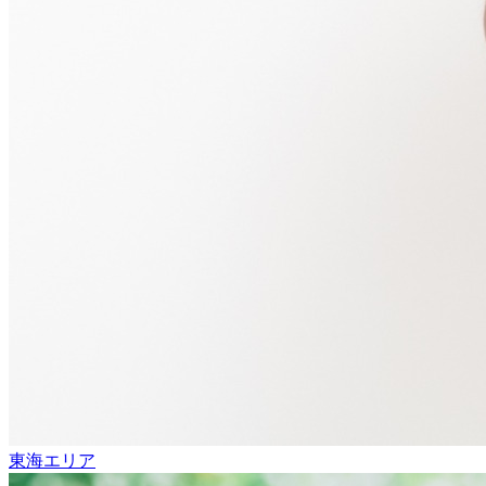
東海エリア