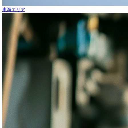
東海エリア