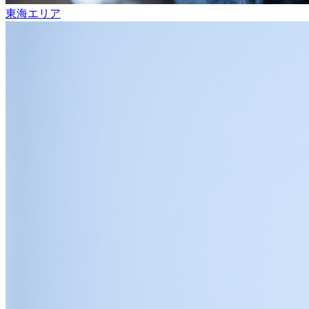
東海エリア