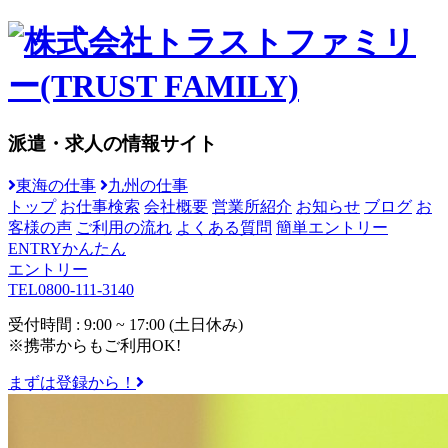
派遣・求人の情報サイト
東海の仕事
九州の仕事
トップ
お仕事検索
会社概要
営業所紹介
お知らせ
ブログ
お
客様の声
ご利用の流れ
よくある質問
簡単エントリー
ENTRY
かんたん
エントリー
TEL
0800-111-3140
受付時間 : 9:00 ~ 17:00 (土日休み)
※携帯からもご利用OK!
まずは登録から！