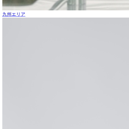
九州エリア