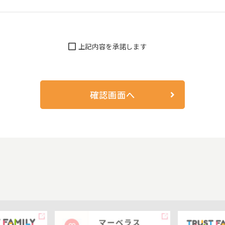
段によらず適正に個人情報を取得いたします。
用目的の達成に必要な範囲内で利用いたします。また、本人の同意
上記内容を承諾します
い合わせに回答するため
め
提供及びご連絡等のやり取りのため
る場合
は、お客様により幅広い情報を提供するため、当ファミリー企業・株式
て