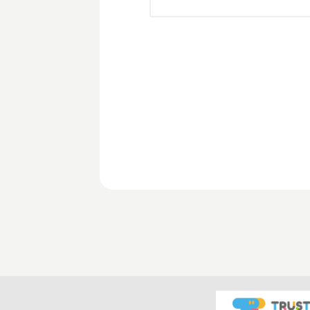
当社は、偽りその他不正の手
2.個人情報の利用について
当社は、個人情報を以下の利
することはありません。
(1)当社の事業に関するお問
(2)求職者情報登録手続のた
(3)お仕事に関する情報のご
(4)番号法第19条各号に掲げ
上記(1)から(3)について
合があります。
3.個人情報の安全管理につい