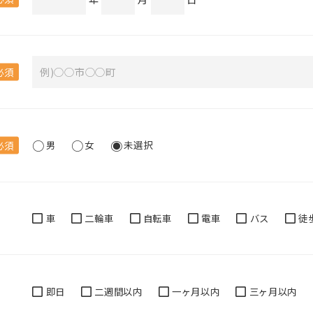
必須
必須
男
女
未選択
車
二輪車
自転車
電車
バス
徒
即日
二週間以内
一ヶ月以内
三ヶ月以内