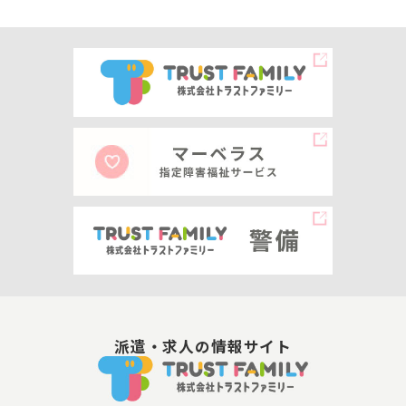
意を得ることなく、目的外利用することはあり
ません。
(1)当社の事業に関するお問い合わせに回答す
るため
(2)求職者情報登録手続のため
(3)お仕事に関する情報のご提供及びご連絡等
のやり取りのため
(4)番号法第19条各号に掲げる場合
上記(1)から(3)については、お客様により幅広
派遣・求人の情報サイト
い情報を提供するため、当ファミリー企業・株
式会社プロテクノと共有する場合があります。