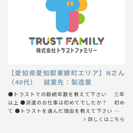
時に、良かった事、楽しかった事、やりがいを感
じた事があれば教えて下さい 日々の目標を達
成できるように工夫をしています。その上で達成
できた時はとても充実感があります。 ●トラ
ストに一言、お願いします！ 今後も宜しくお
願いします。 -------------------- 現場担当Tより、
Nさんへ お疲れ様です。 いつも工夫をしながら
お仕事に取り組んでいただきありがとうございま
【愛知県愛知郡東郷町エリア】Nさん
す。 ポジティブな思考や丁寧な仕事で派遣先様
（40代） 就業先：製造業
からも高い評価をいただけており、とても安心し
ていられます。 これからも長く勤めていただけ
●トラストでの勤続年数を教えて下さい 三年
るようにしっかりとサポートさせていただきます
以上 ●派遣のお仕事は初めてでしたか？ 初め
ね。 -------------------- #スタッフの声 #製造業
て ●トラストを選んだ理由を教えて下さい 希
望に合う求人だったから ●トラストの現場担当
詳しくはこちら
者はどんな印象でしたか？ 親身に対応して頂