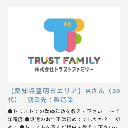
けた。 ●働いている時に、困った事はありまし
たか？ 特になし。 ●働いている時に、良かっ
た事、楽しかった事があれば教えて下さい 職
場内で皆んな雰囲気よく仕事出来た。 ●現在、
どんなお仕事をされていますか？ 文房具の検
査、製造 ●トラストに一言、お願いします！
これからも末永くよろしくお願いいたします。 --
------------------ 現場担当Tより、Nさんへ お身体
に気をつけて、 これからも末永くよろしくお願
いいたします。 -------------------- #スタッフの声
#製造業
【愛知県豊明市エリア】Mさん（30
代） 就業先：製造業
●トラストでの勤続年数を教えて下さい ～半
年程度 ●派遣のお仕事は初めてでしたか？ 初
めて ●トラストを選んだ理由を教えて下さい