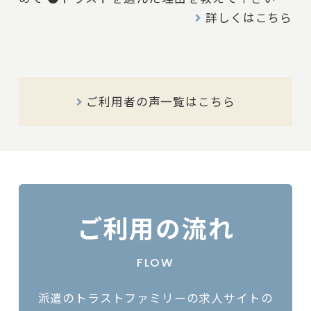
連絡が早かった為 ●トラストの現場担当者はど
詳しくはこちら
んな印象でしたか？ 話しやすい ●働いている
時に、困った事はありましたか？ なし ●働い
ている時に、良かった事、楽しかった事があれば
教えて下さい なし ●現在、どんなお仕事をさ
ご利用者の声一覧はこちら
れていますか？ 検査梱包 ●トラストに一言、
お願いします！ 宜しくお願いします -----------
--------- 現場担当Hより、Mさんへ 日々の業務お
疲れ様です。 子育てと仕事の両立は簡単なこと
ではないと思いますが、毎日しっかりと業務に取
り組んでいただき、本当にありがとうございま
ご利用の流れ
す。 現場の一員として力になっていただいてい
ることを嬉しく思っています。 何か困ったこと
FLOW
や不安なことがあれば、遠慮なく相談してくださ
い。 しっかりサポートしていきますので、これ
派遣のトラストファミリーの求人サイトの
からもよろしくお願いいたします。 ---------------