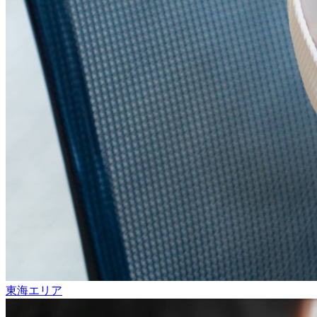
東海エリア