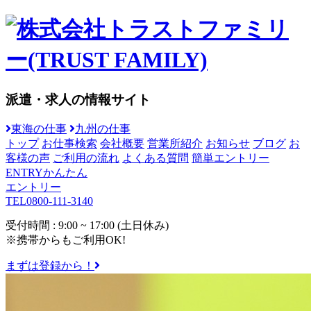
派遣・求人の情報サイト
東海の仕事
九州の仕事
トップ
お仕事検索
会社概要
営業所紹介
お知らせ
ブログ
お
客様の声
ご利用の流れ
よくある質問
簡単エントリー
ENTRY
かんたん
エントリー
TEL
0800-111-3140
受付時間 : 9:00 ~ 17:00 (土日休み)
※携帯からもご利用OK!
まずは登録から！