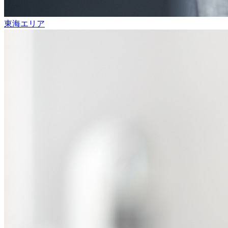
東海エリア