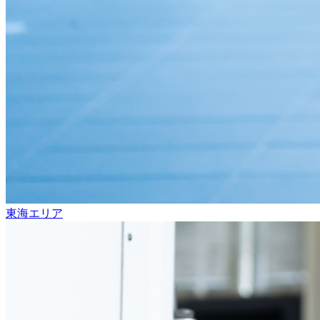
東海エリア