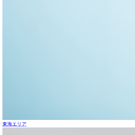
東海エリア