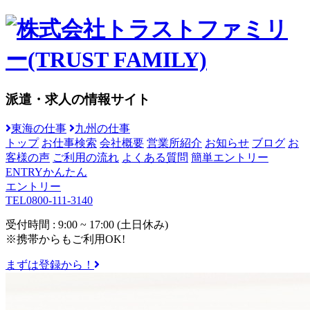
派遣・求人の情報サイト
東海の仕事
九州の仕事
トップ
お仕事検索
会社概要
営業所紹介
お知らせ
ブログ
お
客様の声
ご利用の流れ
よくある質問
簡単エントリー
ENTRY
かんたん
エントリー
TEL
0800-111-3140
受付時間 : 9:00 ~ 17:00 (土日休み)
※携帯からもご利用OK!
まずは登録から！