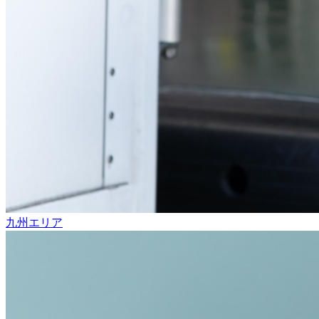
九州エリア