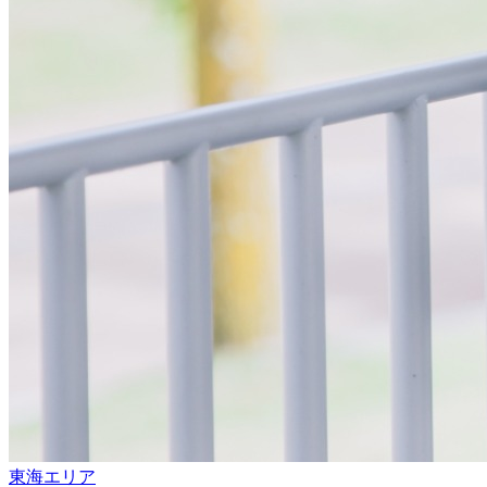
東海エリア