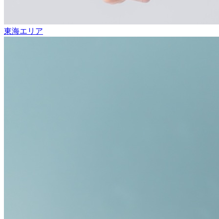
東海エリア