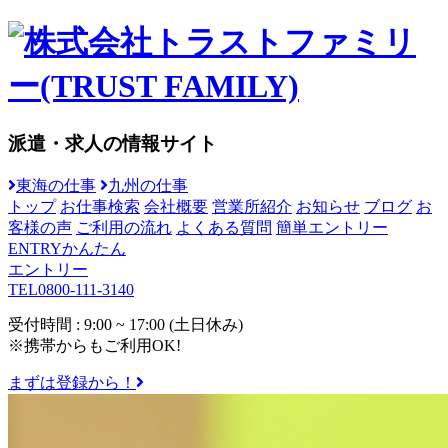
派遣・求人の情報サイト
東海の仕事
九州の仕事
トップ
お仕事検索
会社概要
営業所紹介
お知らせ
ブログ
お
客様の声
ご利用の流れ
よくある質問
簡単エントリー
ENTRY
かんたん
エントリー
TEL
0800-111-3140
受付時間 : 9:00 ~ 17:00 (土日休み)
※携帯からもご利用OK!
まずは登録から！