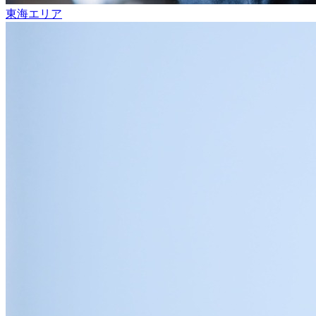
東海エリア