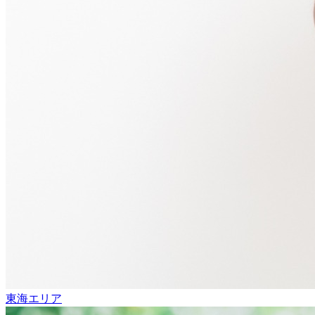
東海エリア