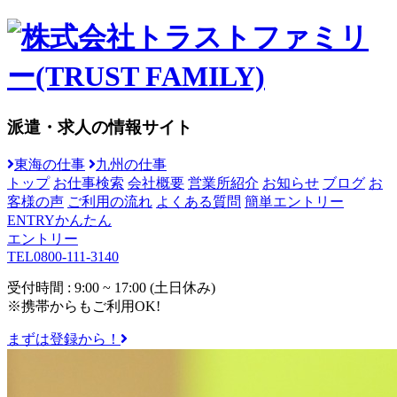
派遣・求人の情報サイト
東海の仕事
九州の仕事
トップ
お仕事検索
会社概要
営業所紹介
お知らせ
ブログ
お
客様の声
ご利用の流れ
よくある質問
簡単エントリー
ENTRY
かんたん
エントリー
TEL
0800-111-3140
受付時間 : 9:00 ~ 17:00 (土日休み)
※携帯からもご利用OK!
まずは登録から！