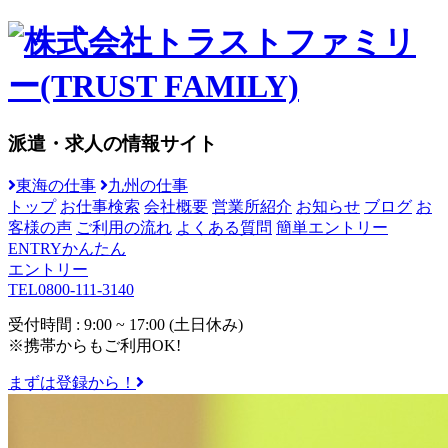
派遣・求人の情報サイト
東海の仕事
九州の仕事
トップ
お仕事検索
会社概要
営業所紹介
お知らせ
ブログ
お
客様の声
ご利用の流れ
よくある質問
簡単エントリー
ENTRY
かんたん
エントリー
TEL
0800-111-3140
受付時間 : 9:00 ~ 17:00 (土日休み)
※携帯からもご利用OK!
まずは登録から！